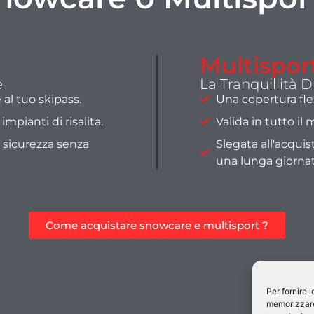
Multispor
e
La Tranquillità 
al tuo skipass.
Una copertura fles
impianti di risalita.
Valida in tutto il
e sicurezza senza
Slegata all'acqui
una lunga giornata
Come acquistare snowcare e multisport ?
Per fornire 
memorizzare 