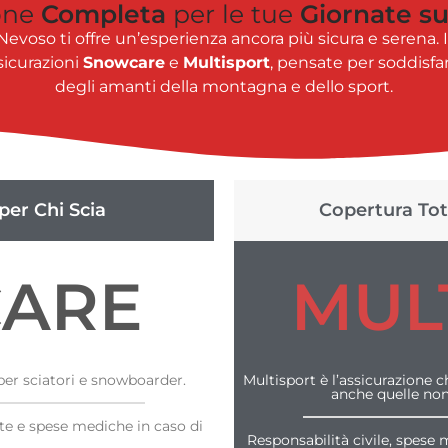
one
Completa
per le tue
Giornate su
evoso ti offre un’esperienza ancora più sicura e serena. 
sicurazioni
Snowcare
e
Multisport
, pensate per soddisfa
degli amanti della montagna e dello sport.
per Chi Scia
Copertura Tota
ARE
MUL
 per sciatori e snowboarder.
Multisport è l’assicurazione c
anche quelle non 
ste e spese mediche in caso di
Responsabilità civile, spese