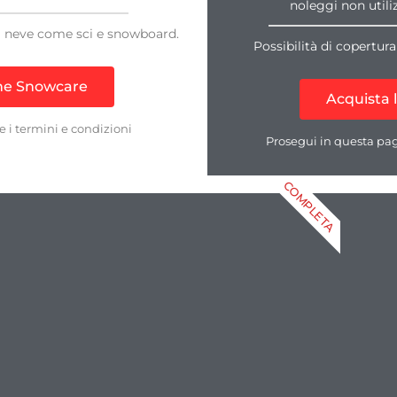
noleggi non utiliz
lla neve come sci e snowboard.
Possibilità di copertura
one Snowcare
Acquista 
e i termini e condizioni
Prosegui in questa pagi
COMPLETA