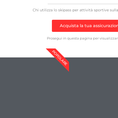
Chi utilizza lo skipass per attività sportive su
Acquista la tua assicurazi
Prosegui in questa pagina per visualizzar
POPOLARE