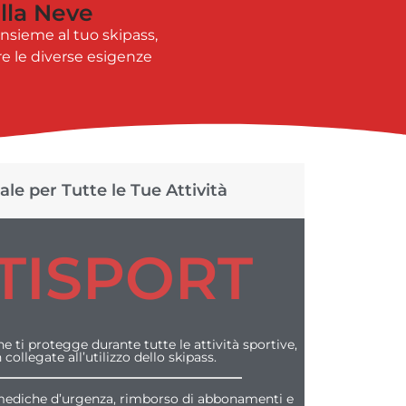
lla Neve
Insieme al tuo skipass,
re le diverse esigenze
le per Tutte le Tue Attività
TISPORT
he ti protegge durante tutte le attività sportive,
collegate all’utilizzo dello skipass.
 mediche d’urgenza, rimborso di abbonamenti e