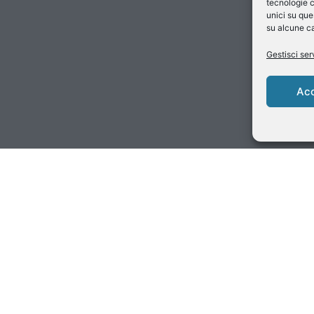
tecnologie c
unici su que
su alcune ca
Gestisci ser
Ac