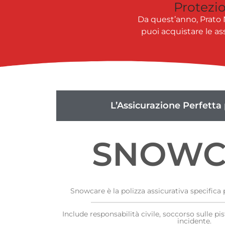
Protezi
Da quest’anno, Prato N
puoi acquistare le as
L’Assicurazione Perfetta 
SNOWC
Snowcare è la polizza assicurativa specifica
Include responsabilità civile, soccorso sulle pi
incidente.