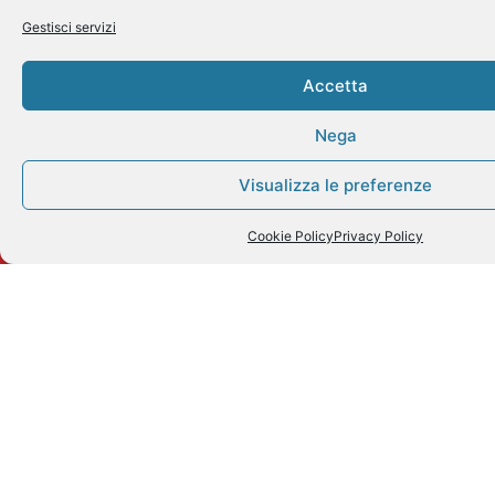
M
Sk
Gestisci servizi
+
0
N
3
Ut
Accetta
15
+
Nega
3
3
Visualizza le preferenze
17
3
Cookie Policy
Privacy Policy