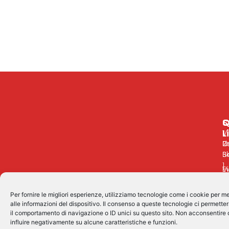
S
Q
C
L
V
R
Li
C
S
B
1
Vi
E
1
a
W
–
N
Per fornire le migliori esperienze, utilizziamo tecnologie come i cookie per
F
M
alle informazioni del dispositivo. Il consenso a queste tecnologie ci permette
Sc
It's a fun place!
S
B
il comportamento di navigazione o ID unici su questo sito. Non acconsentire o
n
(
influire negativamente su alcune caratteristiche e funzioni.
i