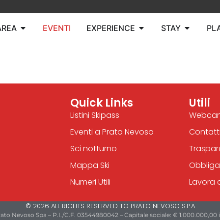
AREA
EVENTI
EXPERIENCE
STAY
PL
Quick Links
Utili
Listini Skipass
Webca
Eventi a Prato Nevoso
Contatt
Sci notturno
Traspa
Mappa Ski
Obbliga
Numeri Utili
Lavora 
© 2026 ALL RIGHTS RESERVED TO PRATO NEVOSO S.P.A
ato Nevoso Spa – P.I./C.F. 03544980042 – Capitale sociale: € 1.000.000,00 i