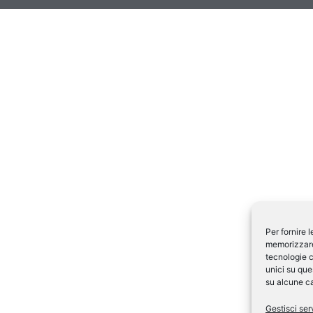
Per fornire 
memorizzare 
tecnologie c
unici su que
su alcune ca
Gestisci ser