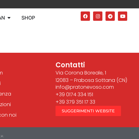
AN
SHOP
Contatti
m
Via Corona Boreale, 1
12083 – Frabosa Sottana (CN)
i
info@pratonevoso.com
renza
+39 0174 334 151
+39 379 351 17 33
zioni
SUGGERIMENTI WEBSITE
con noi
.v.