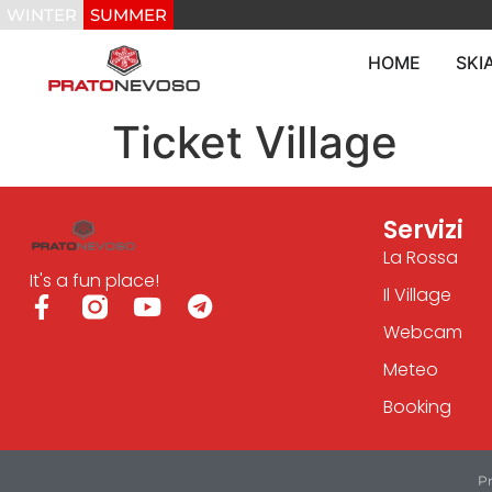
WINTER
SUMMER
HOME
SKI
Ticket Village
Servizi
La Rossa
It's a fun place!
Il Village
Webcam
Meteo
Booking
Pr