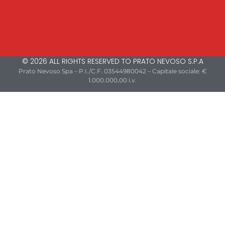
© 2026 ALL RIGHTS RESERVED TO PRATO NEVOSO S.P.A
Prato Nevoso Spa – P.I./C.F. 03544980042 – Capitale sociale: €
1.000.000,00 i.v.