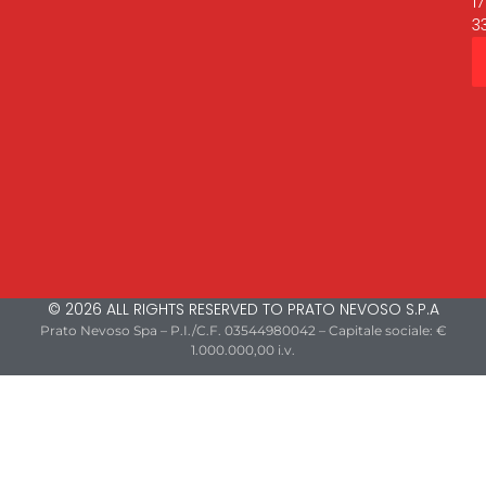
17
3
© 2026 ALL RIGHTS RESERVED TO PRATO NEVOSO S.P.A
Prato Nevoso Spa – P.I./C.F. 03544980042 – Capitale sociale: €
1.000.000,00 i.v.