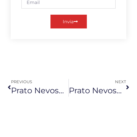
Invia
PREVIOUS
NEXT
Prato Nevoso, grande successo per l’Open Season: neve perfetta e big show con Fred De Palma
Prato Nevoso, piano investimenti da oltre 60 milioni di euro nel triennio 2026-2028